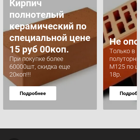
Кирпич
полнотелый
керамический по
специальной цене
Не опоз
15 руб 00коп.
Только в 
При покупке более
полуторны
60000шт, скидка еще
М125 по ц
20коп!!!
18р.
Подробнее
Подроб