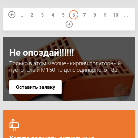
...
2
3
4
5
6
7
8
9
10
...
Не опоздай!!!!!!
Только в этом месяце - кирпич полуторный
пустотелый М150 по цене одинарного 18р.
Оставить заявку