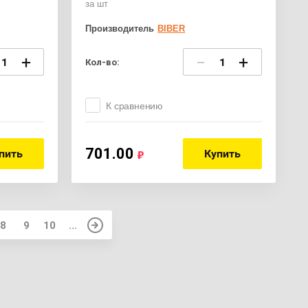
за шт
Производитель
BIBER
+
−
+
Кол-во:
К сравнению
701.00
пить
Купить
8
9
10
...