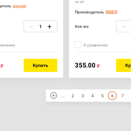
за шт
дитель
россия
Производитель
BIBER
−
+
−
Кол-во:
авнению
К сравнению
355.00
Купить
Ку
...
2
3
4
5
6
7