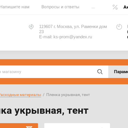
Напишите нам
Вопросы и ответы
...
А
119607 г. Москва, ул. Раменки дом
23
E-mail: ks-prom@yandex.ru
Парам
Расходные материалы
  /  Пленка укрывная, тент
ка укрывная, тент