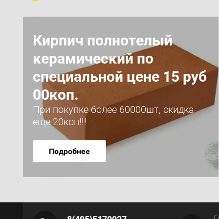
Кирпич полнотелый
керамический по
специальной цене 15 руб
00коп.
При покупке более 60000шт, скидка
еще 20коп!!!
Подробнее
Г