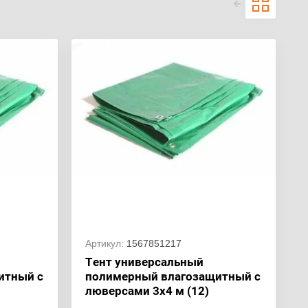
Артикул:
1567851217
Тент универсальный
итный c
полимерный влагозащитный c
люверсами 3x4 м (12)