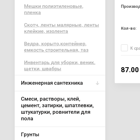
Мешки полиэтиленовые,
Произво
пленка
Скотч, ленты малярные, ленты
Кол-во:
клейкие, изолента
Ведра, корыто,контейнер,
К ср
емкость строительная, таз
Инвентарь для уборки, веник.
щетки, швабры
87.00
Инженерная сантехника
Смеси, растворы, клей,
цемент, затирки, шпатлевки,
штукатурки, ровнители для
пола
Грунты