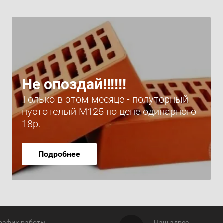
Не опоздай!!!!!!
Только в этом месяце - полуторный
пустотелый М125 по цене одинарного
18р.
Подробнее
рафик работы
Наш адрес